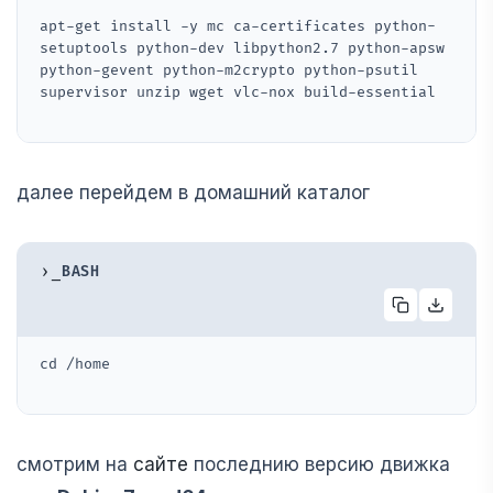
apt-get install -y mc ca-certificates python-
setuptools python-dev libpython2.7 python-apsw 
python-gevent python-m2crypto python-psutil 
supervisor unzip wget vlc-nox build-essential
далее перейдем в домашний каталог
›_
BASH
cd /home
смотрим на
сайте
последнию версию движка