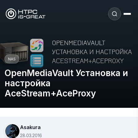
NAS
OpenMediaVault Установка и
настройка
AceStream+AceProxy
Asakura
28.03.2016