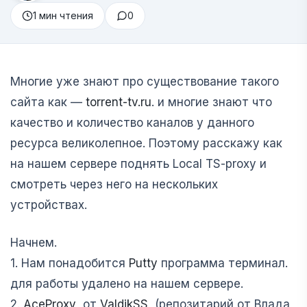
1 мин чтения
0
Многие уже знают про существование такого
сайта как —
torrent-tv.ru
. и многие знают что
качество и количество каналов у данного
ресурса великолепное. Поэтому расскажу как
на нашем сервере поднять Local TS-proxy и
смотреть через него на нескольких
устройствах.
Начнем.
1. Нам понадобится
Putty
программа терминал.
для работы удалено на нашем сервере.
2.
AceProxy
от
ValdikSS
(репозитарий от Влада