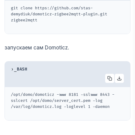
git clone https://github.com/stas-
demydiuk/domoticz-zigbee2mqtt-plugin.git 
zigbee2mqtt
запускаем сам Domoticz.
›_
BASH
/opt/domo/domoticz -www 8181 -sslwww 8443 -
sslcert /opt/domo/server_cert.pem -log 
/var/log/domoticz.log -loglevel 1 -daemon