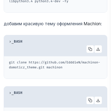
libpython3.4 python3.4-dev -fy
добавим красивую тему оформления
Machion
:
›_
BASH
git clone https://github.com/EdddieN/machinon-
domoticz_theme.git machinon
›_
BASH