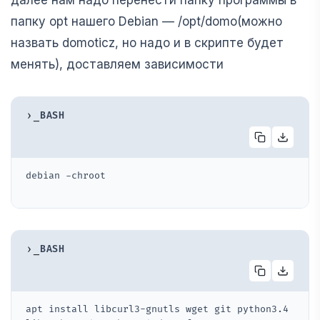
далее нам надо перенести папку программы в
папку opt нашего Debian — /opt/domo(можно
назвать domoticz, но надо и в скрипте будет
менять), доставляем зависимости
›_
BASH
debian -chroot
›_
BASH
apt install libcurl3-gnutls wget git python3.4 