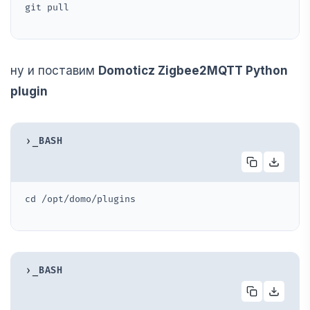
git pull
ну и поставим
Domoticz Zigbee2MQTT Python
plugin
›_
BASH
cd /opt/domo/plugins
›_
BASH