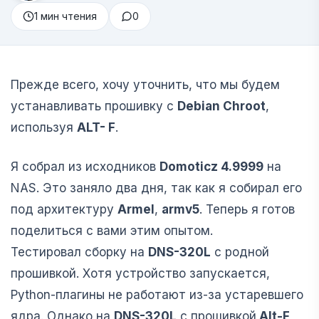
1 мин чтения
0
Прежде всего, хочу уточнить, что мы будем
устанавливать прошивку с
Debian Chroot
,
используя
ALT- F
.
Я собрал из исходников
Domoticz 4.9999
на
NAS. Это заняло два дня, так как я собирал его
под архитектуру
Armel
,
armv5
. Теперь я готов
поделиться с вами этим опытом.
Тестировал сборку на
DNS-320L
с родной
прошивкой. Хотя устройство запускается,
Python-плагины не работают из-за устаревшего
ядра. Однако на
DNS-320L
с прошивкой
Alt-F