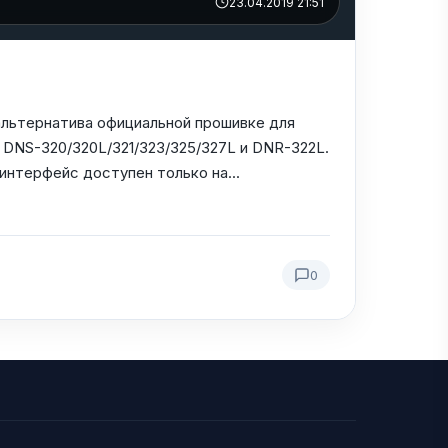
23.04.2019 21:51
 альтернатива официальной прошивке для
 DNS-320/320L/321/323/325/327L и DNR-322L.
интерфейс доступен только на...
0