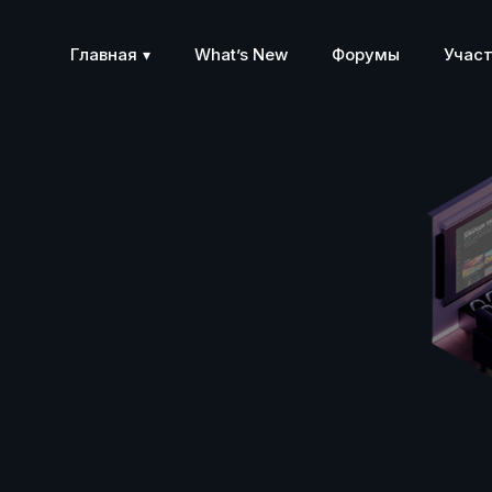
Главная
What’s New
Форумы
Учас