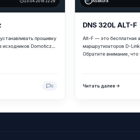
Asakura
23.04.2019 22:29
z
DNS 320L ALT-F
 устанавливать прошивку
Alt-F — это бесплатная
из исходников Domoticz...
маршрутизаторов D-Link
Обратите внимание, что 
Читать далее
0