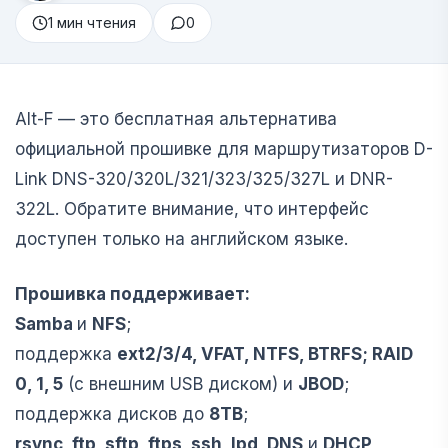
1 мин чтения
0
Alt-F — это бесплатная альтернатива
официальной прошивке для маршрутизаторов D-
Link DNS-320/320L/321/323/325/327L и DNR-
322L. Обратите внимание, что интерфейс
доступен только на английском языке.
Прошивка поддерживает:
Samba
и
NFS
;
поддержка
ext2/3/4, VFAT, NTFS, BTRFS; RAID
0, 1, 5
(с внешним USB диском) и
JBOD
;
поддержка дисков до
8TB
;
rsync, ftp, sftp, ftps, ssh, lpd, DNS
и
DHCP