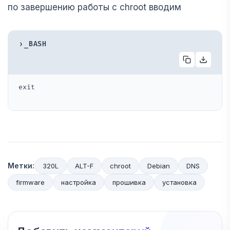
по завершению работы с chroot вводим
›_
BASH
exit
Метки:
320L
ALT-F
chroot
Debian
DNS
firmware
настройка
прошивка
установка