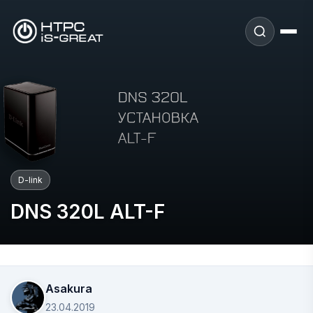
D-link
DNS 320L ALT-F
Asakura
23.04.2019