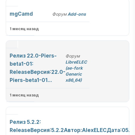
mgCamd
Форум
Add-ons
1 месяц назад
Релиз 22.0-Piers-
Форум
LibreELEC
beta1-01:
(ae-fork
ReleaseВерсия:22.0-
Generic
Piers-beta1-01...
x86_64)
1 месяц назад
Релиз 5.2.2:
ReleaseВерсия:5.2.2Автор:AlexELECДата:05.06