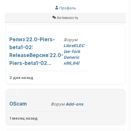
Профиль
Активность
Релиз 22.0-Piers-
Форум
LibreELEC
beta1-02:
(ae-fork
ReleaseВерсия:22.0-
Generic
Piers-beta1-02...
x86_64)
2 дня назад
OScam
Форум
Add-ons
1 месяц назад