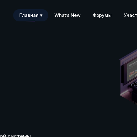
Главная
What’s New
Форумы
Учас
ой системы