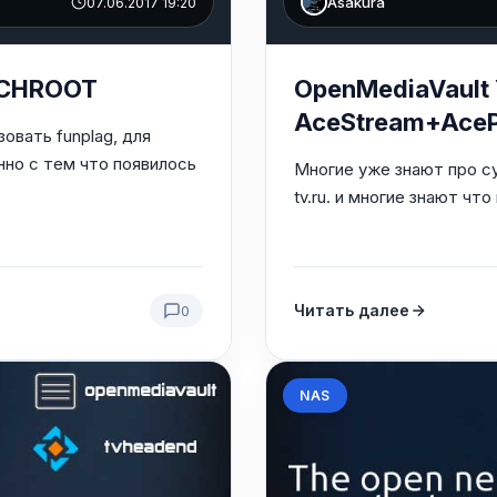
Asakura
07.06.2017 19:20
 CHROOT
OpenMediaVault 
AceStream+Ace
овать funplag, для
нно с тем что появилось
Многие уже знают про су
tv.ru. и многие знают чт
Читать далее
0
NAS