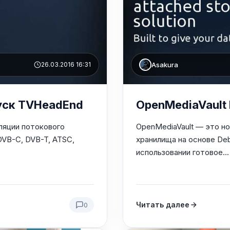
Asakura
26.03.2016 16:31
пуск TVHeadEnd
OpenMediaVault
ляции потокового
OpenMediaVault — это н
DVB-C, DVB-T, ATSC,
хранилища на основе Debi
использовании готовое...
Читать далее
0