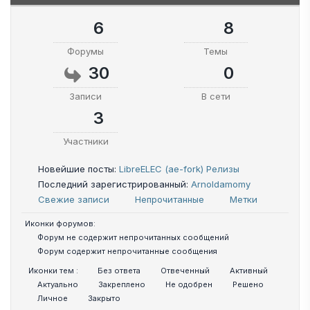
6
8
Форумы
Темы
30
0
Записи
В сети
3
Участники
Новейшие посты:
LibreELEC (ae-fork) Релизы
Последний зарегистрированный:
Arnoldamomy
Свежие записи
Непрочитанные
Метки
Иконки форумов:
Форум не содержит непрочитанных сообщений
Форум содержит непрочитанные сообщения
Иконки тем :
Без ответа
Отвеченный
Активный
Актуально
Закреплено
Не одобрен
Решено
Личное
Закрыто