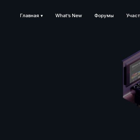
Главная
What’s New
Форумы
Учас