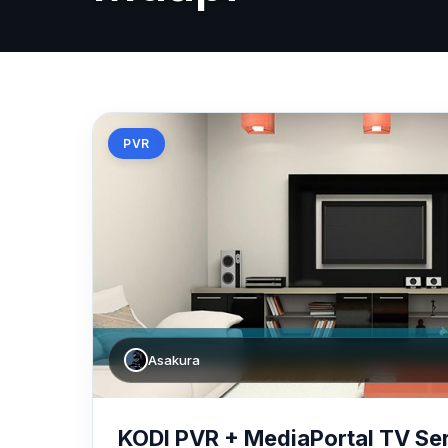
PVR
Asakura
KODI PVR + MediaPortal TV Se